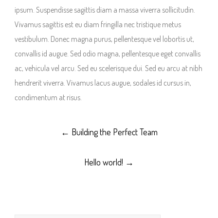
ipsum. Suspendisse sagittis diam a massa viverra sollicitudin.
Vivamus sagittis est eu diam fringilla nec tristique metus
vestibulum. Donec magna purus, pellentesque vel lobortis ut,
convallis id augue. Sed odio magna, pellentesque eget convallis
ac, vehicula vel arcu. Sed eu scelerisque dui. Sed eu arcu at nibh
hendrerit viverra. Vivamus lacus augue, sodales id cursus in,
condimentum at risus.
Post
←
Building the Perfect Team
navigation
Hello world!
→